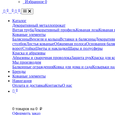
Избранное
0
0
0
0
Каталог
Декоративный металлопрокат
Витая труба
Декоративный профиль
Кованая лоза
Кованая 
Кованые элементы
Балясины
Вензеля и кольца
Вставки в балясины
Декоратив
столбов
Листья кованые
Обжимная полоса
Основания баля
ворот
Стойки
Цветы и накладки
Шары и полусферы
Краска и абразивы
Абразивы и сварочная проволока
Защита рук
Краска для к
Мы производим
Балконные ограждения
Ковка для дома и сада
Козырьки на
Бренды
Кованые элементы
Навигация
Оплата и доставка
Контакты
О нас
0
0
товаров на
0
p
Оформить заказ