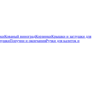
рки
Кованый виноград
Корзинки
Крышки и заглушки для
глушки
Поручни и окончания
Ручки для калиток и