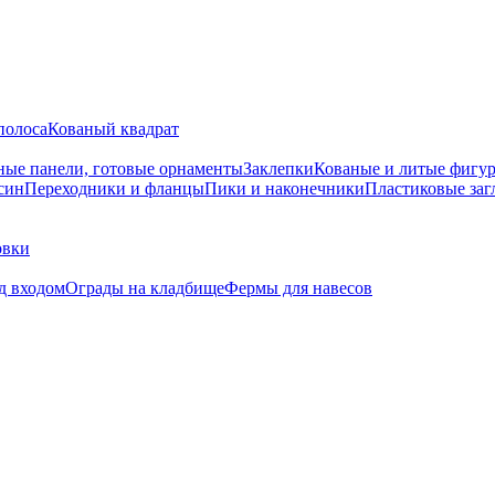
полоса
Кованый квадрат
ные панели, готовые орнаменты
Заклепки
Кованые и литые фигу
син
Переходники и фланцы
Пики и наконечники
Пластиковые за
овки
д входом
Ограды на кладбище
Фермы для навесов